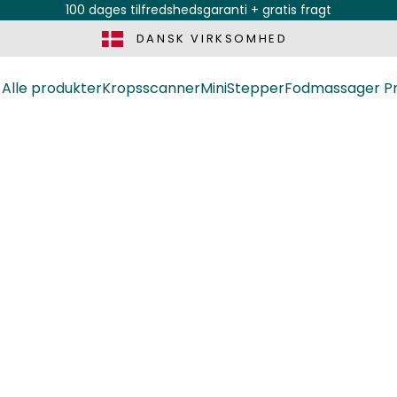
100 dages tilfredshedsgaranti + gratis fragt
DANSK VIRKSOMHED
Alle produkter
Kropsscanner
MiniStepper
Fodmassager P