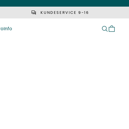
KUNDESERVICE 9-16
ro
Info
Søg
Indkøbsk