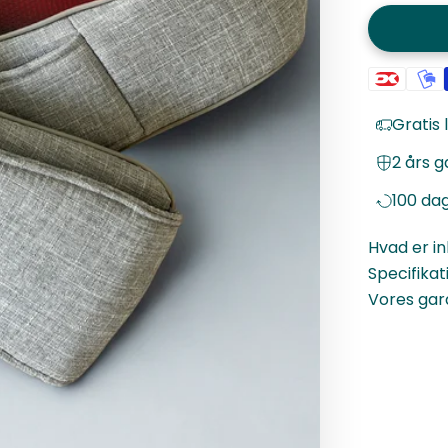
Gratis 
2 års g
100 dag
Hvad er i
Specifikat
Vores gar