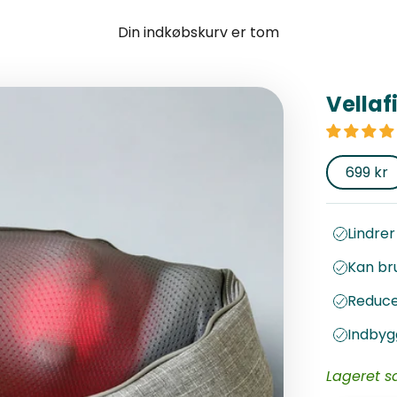
Din indkøbskurv er tom
Vella
Salgspr
699 kr
Lindre
Kan br
Reduce
Indbyg
Lageret sæ