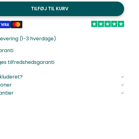
TILFØJ TIL KURV
levering (1-3 hverdage)
aranti
es tilfredshedsgaranti
nkluderet?
ioner
antier