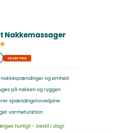
fit Nakkemassager
is
SKARP PRIS
r nakkespændinger og ømhed
uges på nakken og ryggen
rer spændingshovedpine
get varmefunktion
lges hurtigt - bestil i dag!