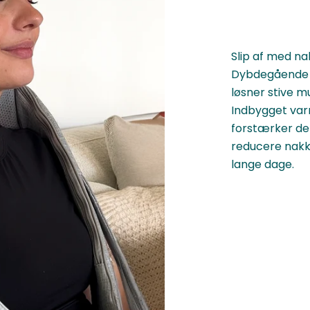
Slip af med 
Dybdegående 
løsner stive m
Indbygget var
forstærker den
reducere nak
lange dage.